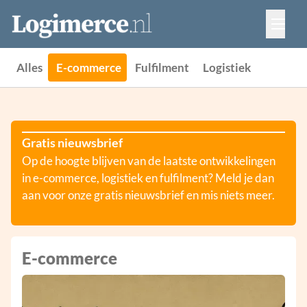
Vacatures
Events
Adverteren
Alles
E-commerce
Fulfilment
Logistiek
Partners
Contact
Gratis nieuwsbrief
Op de hoogte blijven van de laatste ontwikkelingen
in e-commerce, logistiek en fulfilment? Meld je dan
aan voor onze gratis nieuwsbrief en mis niets meer.
E-commerce