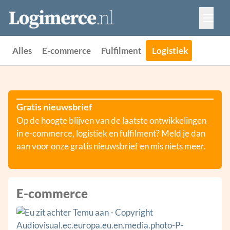
Vacatures
Events
Adverteren
Alles
E-commerce
Fulfilment
Logistiek
Partners
Contact
Gratis nieuwsbrief
Op de hoogte blijven van de laatste ontwikkelingen
in e-commerce, logistiek en fulfilment? Meld je dan
aan voor onze gratis nieuwsbrief en mis niets meer.
E-commerce