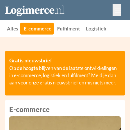
Vacatures
Events
Adverteren
Alles
E-commerce
Fulfilment
Logistiek
Partners
Contact
Gratis nieuwsbrief
Op de hoogte blijven van de laatste ontwikkelingen
in e-commerce, logistiek en fulfilment? Meld je dan
aan voor onze gratis nieuwsbrief en mis niets meer.
E-commerce