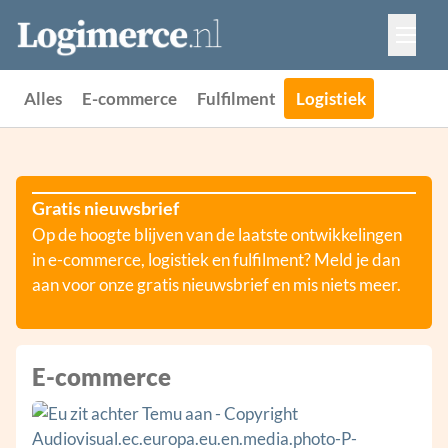
Vacatures
Events
Adverteren
Alles
E-commerce
Fulfilment
Logistiek
Partners
Contact
Gratis nieuwsbrief
Op de hoogte blijven van de laatste ontwikkelingen
in e-commerce, logistiek en fulfilment? Meld je dan
aan voor onze gratis nieuwsbrief en mis niets meer.
E-commerce