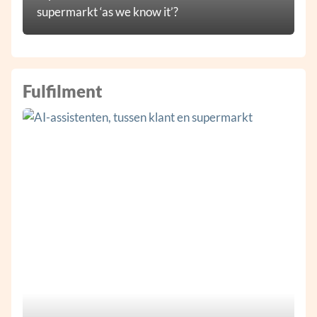
supermarkt ‘as we know it’?
Fulfilment