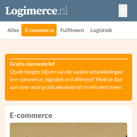
Vacatures
Events
Adverteren
Alles
E-commerce
Fulfilment
Logistiek
Partners
Contact
Gratis nieuwsbrief
Op de hoogte blijven van de laatste ontwikkelingen
in e-commerce, logistiek en fulfilment? Meld je dan
aan voor onze gratis nieuwsbrief en mis niets meer.
E-commerce