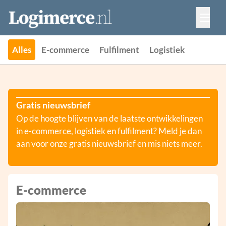
Vacatures
Events
Adverteren
Alles
E-commerce
Fulfilment
Logistiek
Partners
Contact
Gratis nieuwsbrief
Op de hoogte blijven van de laatste ontwikkelingen
in e-commerce, logistiek en fulfilment? Meld je dan
aan voor onze gratis nieuwsbrief en mis niets meer.
E-commerce