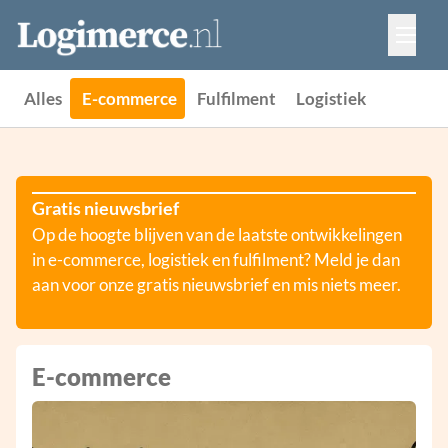
Vacatures
Events
Adverteren
Alles
E-commerce
Fulfilment
Logistiek
Partners
Contact
Gratis nieuwsbrief
Op de hoogte blijven van de laatste ontwikkelingen
in e-commerce, logistiek en fulfilment? Meld je dan
aan voor onze gratis nieuwsbrief en mis niets meer.
E-commerce