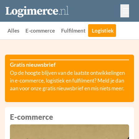
Vacatures
Events
Adverteren
Alles
E-commerce
Fulfilment
Logistiek
Partners
Contact
Gratis nieuwsbrief
Op de hoogte blijven van de laatste ontwikkelingen
in e-commerce, logistiek en fulfilment? Meld je dan
aan voor onze gratis nieuwsbrief en mis niets meer.
E-commerce