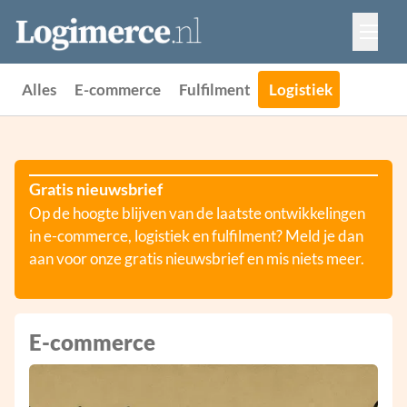
Vacatures
Events
Adverteren
Alles
E-commerce
Fulfilment
Logistiek
Partners
Contact
Gratis nieuwsbrief
Op de hoogte blijven van de laatste ontwikkelingen
in e-commerce, logistiek en fulfilment? Meld je dan
aan voor onze gratis nieuwsbrief en mis niets meer.
E-commerce