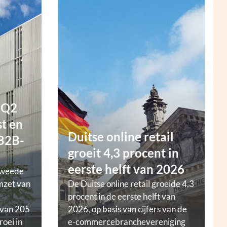
 Q2
t en
Duitse online retail
 B2B-
groeit 4,3 procent in
eerste helft van 2026
tweede
mzet van
De Duitse online retail groeide 4,3
procent in de eerste helft van
 van 205
2026, op basis van cijfers van de
roei in
e-commercebranchevereniging