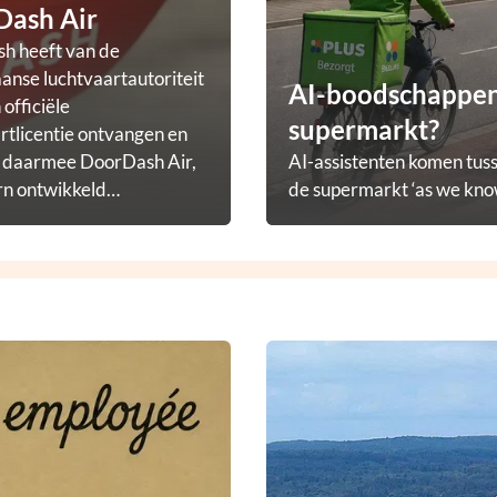
Dash Air
h heeft van de
nse luchtvaartautoriteit
AI-boodschappena
officiële
supermarkt?
rtlicentie ontvangen en
t daarmee DoorDash Air,
AI-assistenten komen tuss
rn ontwikkeld
de supermarkt ‘as we know
ezorgprogramma.