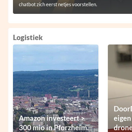
chatbot zich eerst netjes voorstellen.
Logistiek
DoorD
Amazon investeert >
eigen
300 mio in Pforzheim.
dron