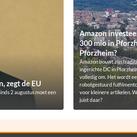
Amazon investee
300 mio in Pforz
Pforzheim?
Amazon bouwt zijn tradit
ingerichte DC in Pforzhei
volledig om. Het wordt e
, zegt de EU
robotgestuurd fulfilmen
sinds 2 augustus moet een
voor kleinere artikelen.
juist daar?