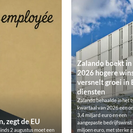
Zalando boekt in
2026 hogere wins
versnelt groei in
diensten
Zalando behaalde in het 
kwartaal van 2026 een o
3,4 miljard euro en een
, zegt de EU
aangepaste bedrijfswinst
sinds 2 augustus moet een
miljoen euro, met sterke g