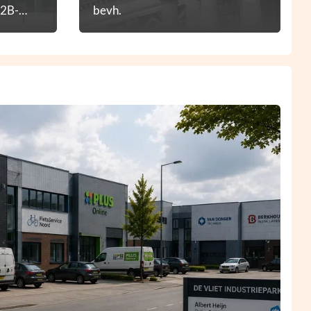
B2B-
bevh.