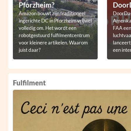
Pforzheim?
Door
Amazon bouwt zijn traditioneel
DoorDas
ingerichte DC in Pforzheim vrijwel
Amerikaa
volledig om. Het wordt een
FAA een 
robotgestuurd fulfilmentcentrum
luchtvaa
voor kleinere artikelen. Waarom
lanceer
juist daar?
een inte
droneb
Fulfilment