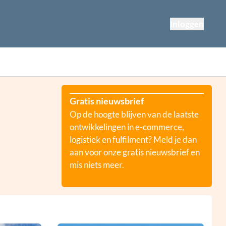
Inloggen
Gratis nieuwsbrief
Op de hoogte blijven van de laatste
ontwikkelingen in e-commerce,
logistiek en fulfilment? Meld je dan
aan voor onze gratis nieuwsbrief en
mis niets meer.