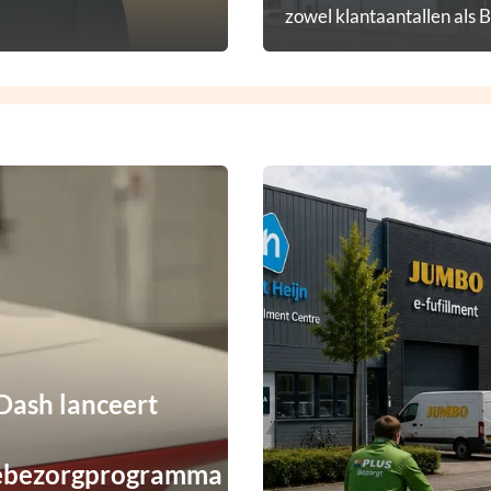
zowel klantaantallen als 
diensten.
ash lanceert
ebezorgprogramma