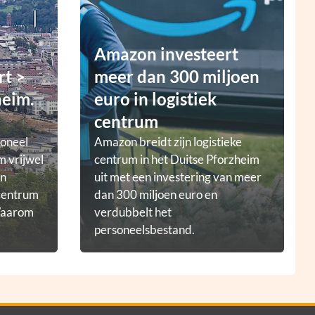
Amazon investeert
rt >
meer dan 300 miljoen
heim.
euro in logistiek
centrum
ioneel
Amazon breidt zijn logistieke
m vrijwel
centrum in het Duitse Pforzheim
en
uit met een investering van meer
tcentrum
dan 300 miljoen euro en
 Waarom
verdubbelt het
personeelsbestand.