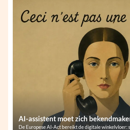
AI-assistent moet zich bekendmaken
De Europese AI-Act bereikt de digitale winkelvloer: 