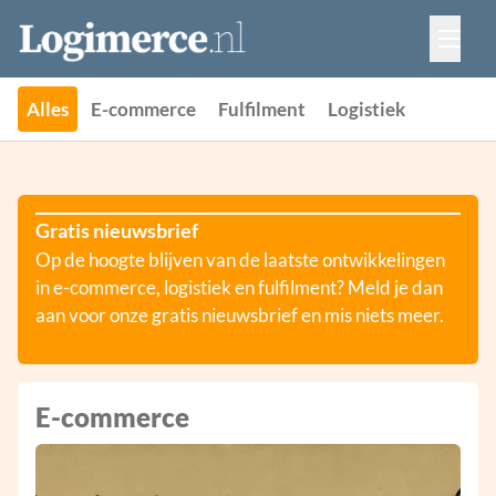
Vacatures
Events
Adverteren
Alles
E-commerce
Fulfilment
Logistiek
Partners
Contact
Gratis nieuwsbrief
Op de hoogte blijven van de laatste ontwikkelingen
in e-commerce, logistiek en fulfilment? Meld je dan
aan voor onze gratis nieuwsbrief en mis niets meer.
E-commerce