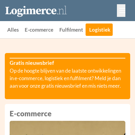
Vacatures
Events
Adverteren
Alles
E-commerce
Fulfilment
Logistiek
Partners
Contact
Gratis nieuwsbrief
Op de hoogte blijven van de laatste ontwikkelingen
in e-commerce, logistiek en fulfilment? Meld je dan
aan voor onze gratis nieuwsbrief en mis niets meer.
E-commerce