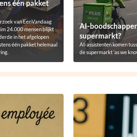
ens één pakket
erzoek van EenVandaag
AI-boodschappena
im 24.000 mensen blijkt
supermarkt?
derde in het afgelopen
stens één pakket helemaal
AI-assistenten komen tuss
ving.
de supermarkt ‘as we know