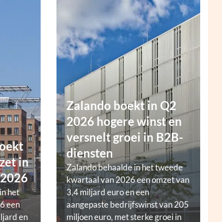
Zalando boekt in Q2
2026 hogere winst en
versnelt groei in B2B-
oekt
diensten
zet in
Zalando behaalde in het tweede
 2026
kwartaal van 2026 een omzet van
in het
3,4 miljard euro en een
6 een
aangepaste bedrijfswinst van 205
ljard en
miljoen euro, met sterke groei in