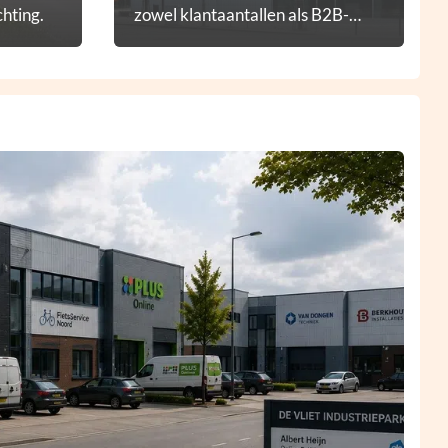
hting.
zowel klantaantallen als B2B-
diensten.