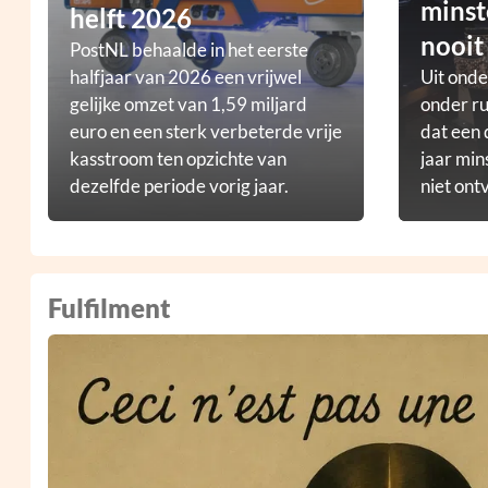
minst
helft 2026
nooit
PostNL behaalde in het eerste
halfjaar van 2026 een vrijwel
Uit ond
gelijke omzet van 1,59 miljard
onder ru
euro en een sterk verbeterde vrije
dat een 
kasstroom ten opzichte van
jaar min
dezelfde periode vorig jaar.
niet ont
Fulfilment