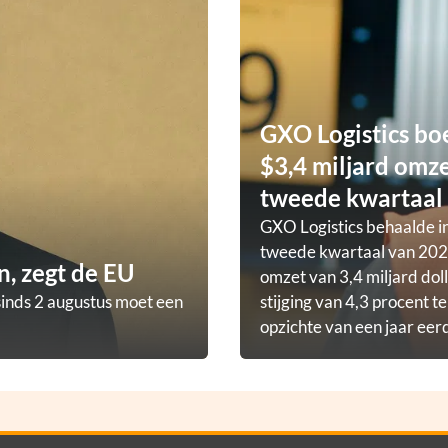
GXO Logistics bo
$3,4 miljard omze
tweede kwartaal
GXO Logistics behaalde in
tweede kwartaal van 202
, zegt de EU
omzet van 3,4 miljard doll
sinds 2 augustus moet een
stijging van 4,3 procent t
opzichte van een jaar eer