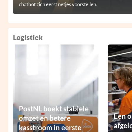
chatbot zich eerst netjes voorstellen.
Logistiek
PostNL boekt stabiele
Een o
omzet en betere
afgel
kasstroom in eerste