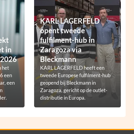
KARL LAGERFELD
opent tweede
ekt
fulfilment-hub in
t in
Zaragoza via
 2026
Bleckmann
 het
KARL LAGERFELD heeft een
6 een
tweede Europese fulfilment-hub
ar, een
geopend bij Bleckmann in
en
Zaragoza, gericht op de outlet-
der.
distributie in Europa.