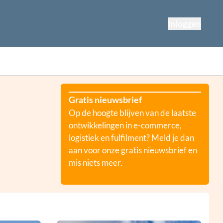
Inloggen
Gratis nieuwsbrief
Op de hoogte blijven van de laatste
ontwikkelingen in e-commerce,
logistiek en fulfilment? Meld je dan
aan voor onze gratis nieuwsbrief en
mis niets meer.