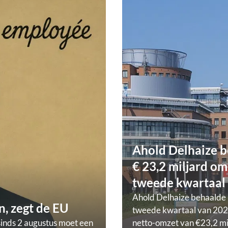
Ahold Delhaize b
€ 23,2 miljard om
tweede kwartaal
Ahold Delhaize behaalde 
, zegt de EU
tweede kwartaal van 202
sinds 2 augustus moet een
netto-omzet van €23,2 mi