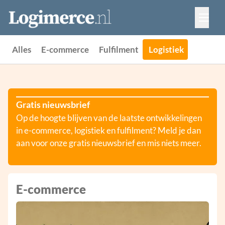
Vacatures
Events
Adverteren
Alles
E-commerce
Fulfilment
Logistiek
Partners
Contact
Gratis nieuwsbrief
Op de hoogte blijven van de laatste ontwikkelingen
in e-commerce, logistiek en fulfilment? Meld je dan
aan voor onze gratis nieuwsbrief en mis niets meer.
E-commerce