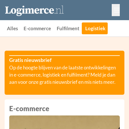
Vacatures
Events
Adverteren
Alles
E-commerce
Fulfilment
Logistiek
Partners
Contact
Gratis nieuwsbrief
Op de hoogte blijven van de laatste ontwikkelingen
in e-commerce, logistiek en fulfilment? Meld je dan
aan voor onze gratis nieuwsbrief en mis niets meer.
E-commerce