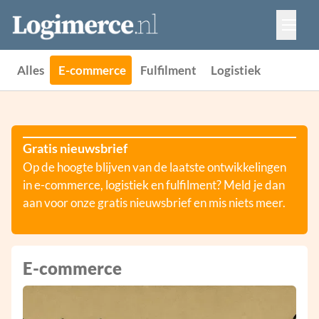
Vacatures
Events
Adverteren
Alles
E-commerce
Fulfilment
Logistiek
Partners
Contact
Gratis nieuwsbrief
Op de hoogte blijven van de laatste ontwikkelingen
in e-commerce, logistiek en fulfilment? Meld je dan
aan voor onze gratis nieuwsbrief en mis niets meer.
E-commerce