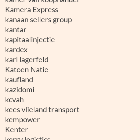
Kamera Express
kanaan sellers group
kantar
kapitaalinjectie
kardex
karl lagerfeld
Katoen Natie
kaufland
kazidomi
kcvah
kees vlieland transport
kempower
Kenter
kerry logistics