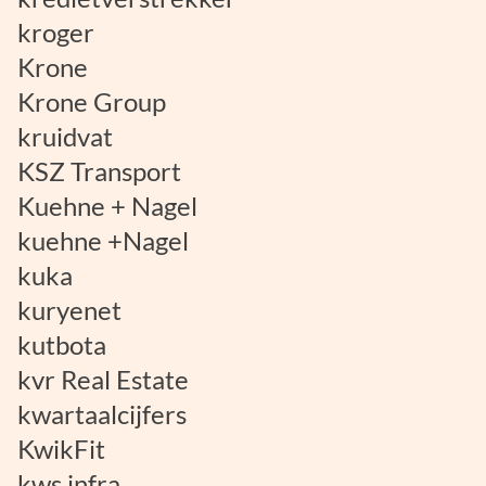
kroger
Krone
Krone Group
kruidvat
KSZ Transport
Kuehne + Nagel
kuehne +Nagel
kuka
kuryenet
kutbota
kvr Real Estate
kwartaalcijfers
KwikFit
kws infra