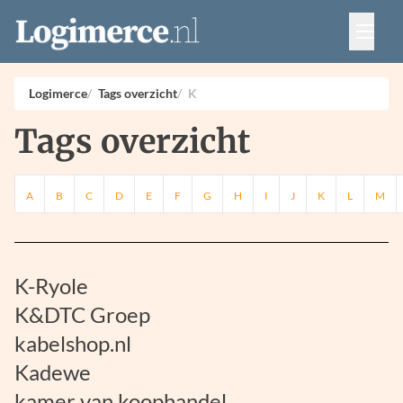
Vacatures
Events
Adverteren
Logimerce
Tags overzicht
K
Partners
Tags overzicht
Contact
A
B
C
D
E
F
G
H
I
J
K
L
M
K-Ryole
K&DTC Groep
kabelshop.nl
Kadewe
kamer van koophandel