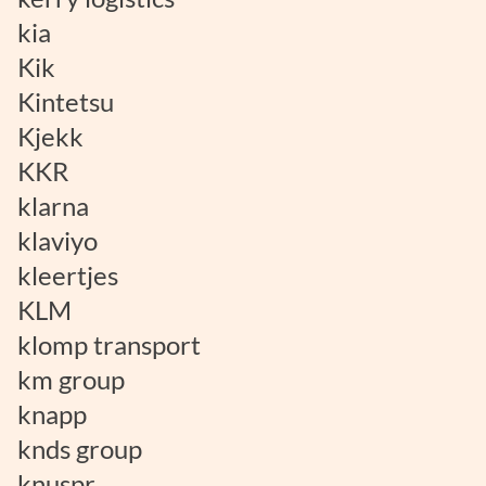
kia
Kik
Kintetsu
Kjekk
KKR
klarna
klaviyo
kleertjes
KLM
klomp transport
km group
knapp
knds group
knuspr