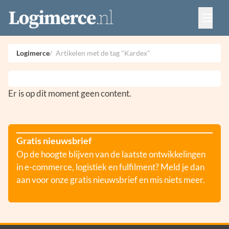
Vacatures
Events
Adverteren
Logimerce
Artikelen met de tag "Kardex"
Partners
Contact
Er is op dit moment geen content.
Gratis nieuwsbrief
Op de hoogte blijven van de laatste ontwikkelingen
in e-commerce, logistiek en fulfilment? Meld je dan
aan voor onze gratis nieuwsbrief en mis niets meer.