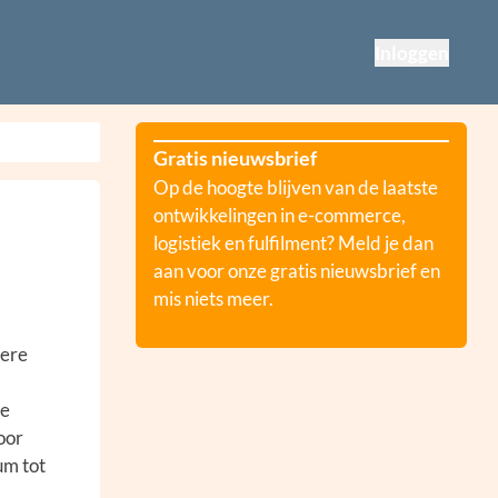
Inloggen
Gratis nieuwsbrief
Op de hoogte blijven van de laatste
ontwikkelingen in e-commerce,
logistiek en fulfilment? Meld je dan
aan voor onze gratis nieuwsbrief en
mis niets meer.
dere
he
oor
um tot