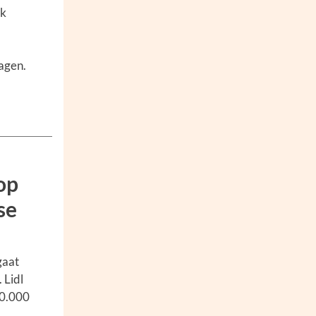
ik
agen.
op
se
gaat
 Lidl
00.000