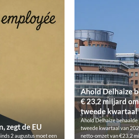
Ahold Delhaize b
€ 23,2 miljard om
tweede kwartaal
Ahold Delhaize behaalde 
, zegt de EU
tweede kwartaal van 202
sinds 2 augustus moet een
netto-omzet van €23,2 mi