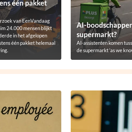
ens één pakket
erzoek van EenVandaag
AI-boodschappena
im 24.000 mensen blijkt
supermarkt?
derde in het afgelopen
stens één pakket helemaal
AI-assistenten komen tuss
ving.
de supermarkt ‘as we know