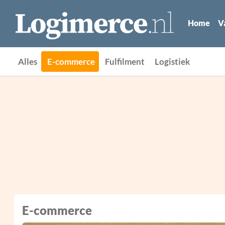
Home
V
Alles
E-commerce
Fulfilment
Logistiek
E-commerce