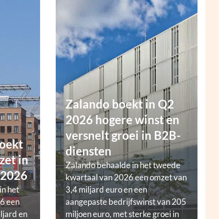
Zalando boekt in Q2
2026 hogere winst en
versnelt groei in B2B-
oekt
diensten
zet in
Zalando behaalde in het tweede
 2026
kwartaal van 2026 een omzet van
in het
3,4 miljard euro en een
6 een
aangepaste bedrijfswinst van 205
ljard en
miljoen euro, met sterke groei in