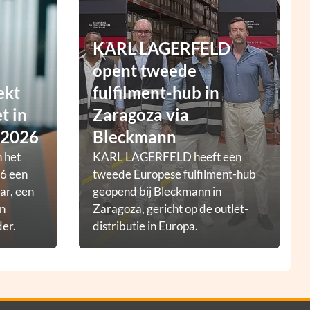
KARL LAGERFELD
opent tweede
ekt
fulfilment-hub in
t in
Zaragoza via
 2026
Bleckmann
 het
KARL LAGERFELD heeft een
6 een
tweede Europese fulfilment-hub
ar, een
geopend bij Bleckmann in
en
Zaragoza, gericht op de outlet-
der.
distributie in Europa.