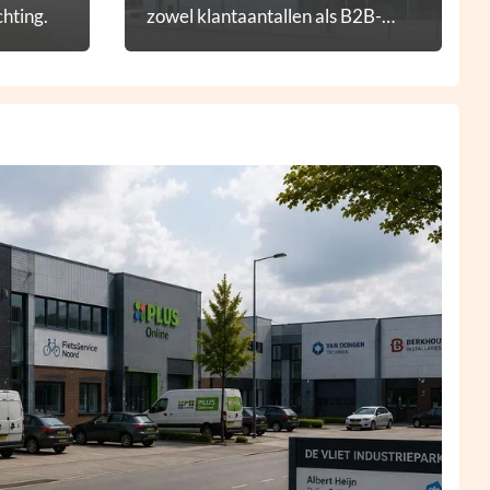
hting.
zowel klantaantallen als B2B-
diensten.