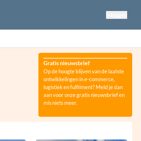
Inloggen
Gratis nieuwsbrief
Op de hoogte blijven van de laatste
ontwikkelingen in e-commerce,
logistiek en fulfilment? Meld je dan
aan voor onze gratis nieuwsbrief en
mis niets meer.