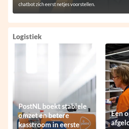
chatbot zich eerst netjes voorstellen.
Logistiek
PostNL boekt stabiele
Een o
omzet en betere
afgel
kasstroom in eerste