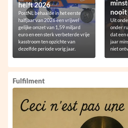
minst
helft 2026
nooit
PostNL behaalde in het eerste
halfjaar van 2026 een vrijwel
Uit ond
gelijke omzet van 1,59 miljard
onder ru
euro en een sterk verbeterde vrije
dat een 
kasstroom ten opzichte van
jaar min
dezelfde periode vorig jaar.
niet ont
Fulfilment