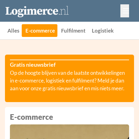
Vacatures
Events
Adverteren
Alles
E-commerce
Fulfilment
Logistiek
Partners
Contact
Gratis nieuwsbrief
Op de hoogte blijven van de laatste ontwikkelingen
in e-commerce, logistiek en fulfilment? Meld je dan
aan voor onze gratis nieuwsbrief en mis niets meer.
E-commerce