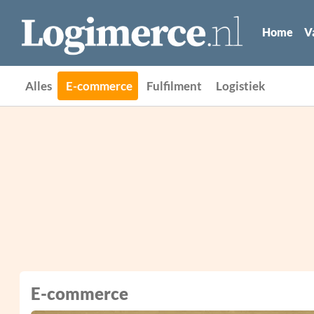
Home
V
Alles
E-commerce
Fulfilment
Logistiek
E-commerce