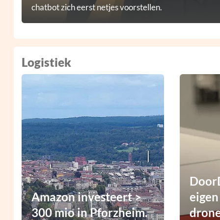
chatbot zich eerst netjes voorstellen.
Logistiek
DoorD
Amazon investeert >
eigen
300 mio in Pforzheim.
dron