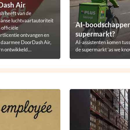
Dash Air
h heeft van de
nse luchtvaartautoriteit
AI-boodschappena
officiële
supermarkt?
rtlicentie ontvangen en
t daarmee DoorDash Air,
AI-assistenten komen tuss
rn ontwikkeld
de supermarkt ‘as we know
ezorgprogramma.