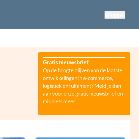
Inloggen
Gratis nieuwsbrief
Op de hoogte blijven van de laatste
ontwikkelingen in e-commerce,
logistiek en fulfilment? Meld je dan
aan voor onze gratis nieuwsbrief en
mis niets meer.