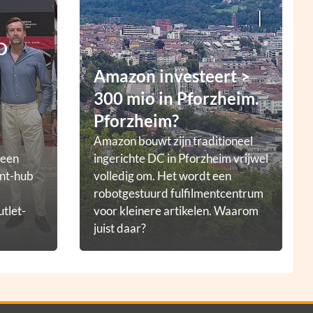
D
Amazon investeert >
300 mio in Pforzheim.
Pforzheim?
Amazon bouwt zijn traditioneel
 een
ingerichte DC in Pforzheim vrijwel
ent-hub
volledig om. Het wordt een
robotgestuurd fulfilmentcentrum
utlet-
voor kleinere artikelen. Waarom
juist daar?