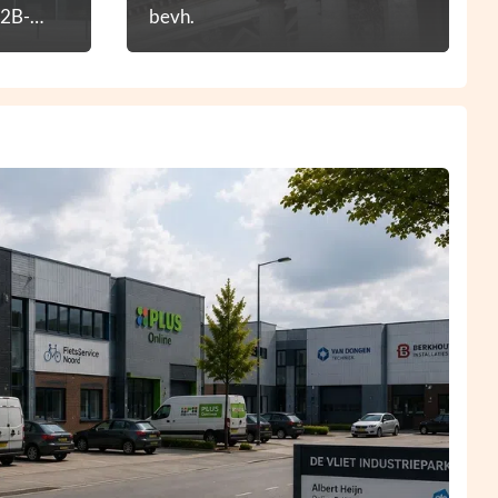
B2B-
bevh.