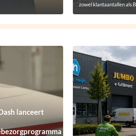
zowel klantaantallen als 
diensten.
ash lanceert
ebezorgprogramma