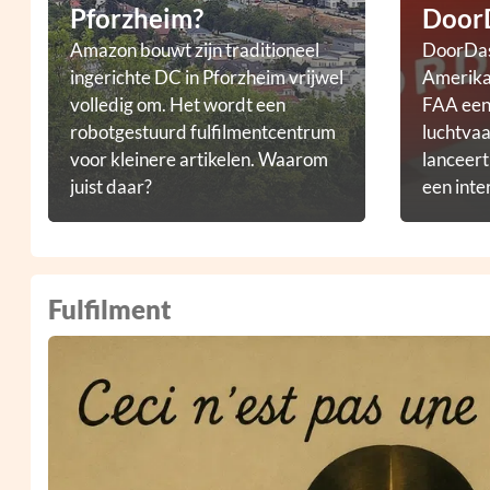
Pforzheim?
Door
Amazon bouwt zijn traditioneel
DoorDas
ingerichte DC in Pforzheim vrijwel
Amerikaa
volledig om. Het wordt een
FAA een 
robotgestuurd fulfilmentcentrum
luchtvaa
voor kleinere artikelen. Waarom
lanceer
juist daar?
een inte
droneb
Fulfilment