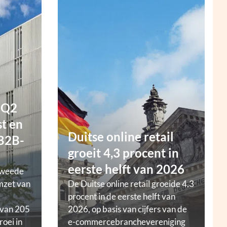
 Q2
t en
Duitse online retail
 B2B-
groeit 4,3 procent in
eerste helft van 2026
tweede
mzet van
De Duitse online retail groeide 4,3
procent in de eerste helft van
 van 205
2026, op basis van cijfers van de
roei in
e-commercebranchevereniging