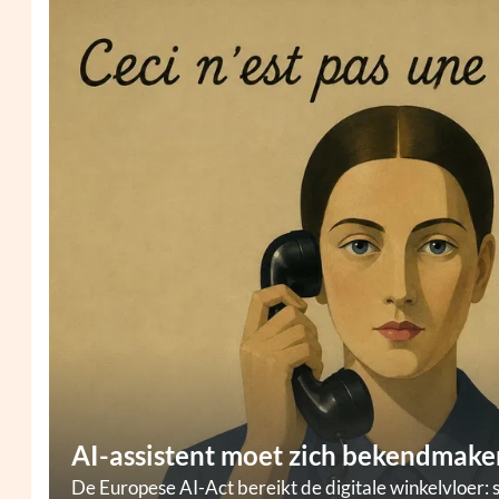
AI-assistent moet zich bekendmaken
De Europese AI-Act bereikt de digitale winkelvloer: 