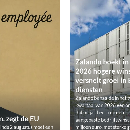
Zalando boekt in
2026 hogere wins
versnelt groei in
diensten
Zalando behaalde in het 
kwartaal van 2026 een o
3,4 miljard euro en een
, zegt de EU
aangepaste bedrijfswinst
sinds 2 augustus moet een
miljoen euro, met sterke g