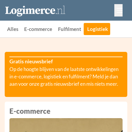
Vacatures
Events
Adverteren
Alles
E-commerce
Fulfilment
Logistiek
Partners
Contact
Gratis nieuwsbrief
Op de hoogte blijven van de laatste ontwikkelingen
in e-commerce, logistiek en fulfilment? Meld je dan
aan voor onze gratis nieuwsbrief en mis niets meer.
E-commerce