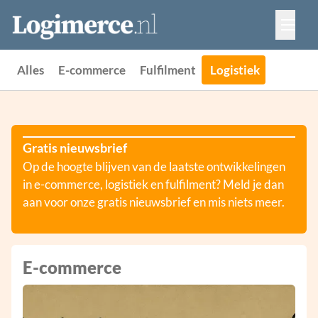
Vacatures
Events
Adverteren
Alles
E-commerce
Fulfilment
Logistiek
Partners
Contact
Gratis nieuwsbrief
Op de hoogte blijven van de laatste ontwikkelingen
in e-commerce, logistiek en fulfilment? Meld je dan
aan voor onze gratis nieuwsbrief en mis niets meer.
E-commerce