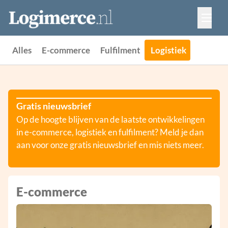
Vacatures
Events
Adverteren
Alles
E-commerce
Fulfilment
Logistiek
Partners
Contact
Gratis nieuwsbrief
Op de hoogte blijven van de laatste ontwikkelingen
in e-commerce, logistiek en fulfilment? Meld je dan
aan voor onze gratis nieuwsbrief en mis niets meer.
E-commerce