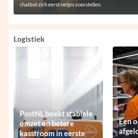
chatbot zich eerst netjes voorstellen.
Logistiek
PostNL boekt stabiele
Een o
omzet en betere
afgel
kasstroom in eerste