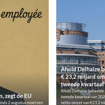
Ahold Delhaize b
€ 23,2 miljard om
tweede kwartaal
Ahold Delhaize behaalde 
, zegt de EU
tweede kwartaal van 202
sinds 2 augustus moet een
netto-omzet van €23,2 mi