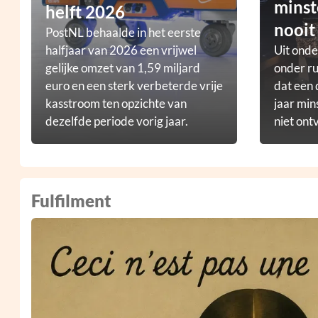
minst
helft 2026
nooit
PostNL behaalde in het eerste
halfjaar van 2026 een vrijwel
Uit ond
gelijke omzet van 1,59 miljard
onder ru
euro en een sterk verbeterde vrije
dat een 
kasstroom ten opzichte van
jaar min
dezelfde periode vorig jaar.
niet ont
Fulfilment