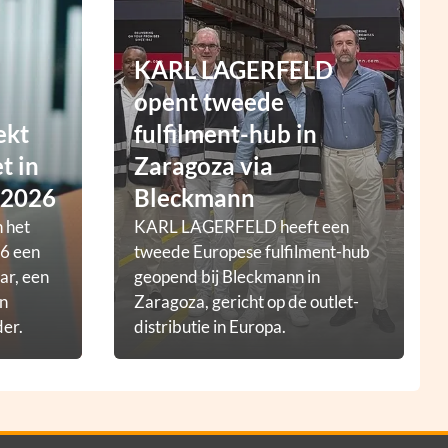
KARL LAGERFELD
opent tweede
ekt
fulfilment-hub in
t in
Zaragoza via
 2026
Bleckmann
 het
KARL LAGERFELD heeft een
6 een
tweede Europese fulfilment-hub
ar, een
geopend bij Bleckmann in
en
Zaragoza, gericht op de outlet-
der.
distributie in Europa.