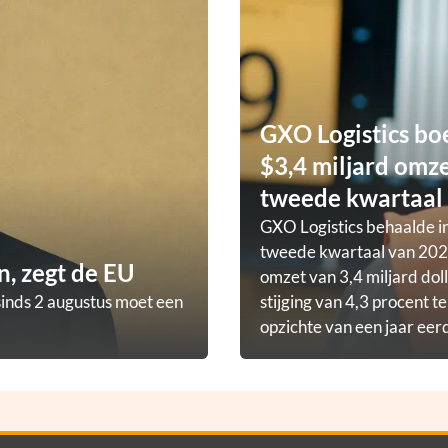
GXO Logistics bo
$3,4 miljard omze
tweede kwartaal
GXO Logistics behaalde in
tweede kwartaal van 202
, zegt de EU
omzet van 3,4 miljard doll
sinds 2 augustus moet een
stijging van 4,3 procent t
opzichte van een jaar eer