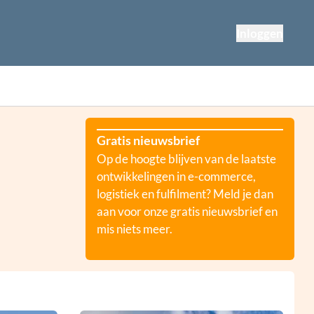
Inloggen
Gratis nieuwsbrief
Op de hoogte blijven van de laatste
ontwikkelingen in e-commerce,
logistiek en fulfilment? Meld je dan
aan voor onze gratis nieuwsbrief en
mis niets meer.