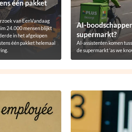
ens één pakket
erzoek van EenVandaag
AI-boodschappena
im 24.000 mensen blijkt
supermarkt?
derde in het afgelopen
stens één pakket helemaal
AI-assistenten komen tuss
ving.
de supermarkt ‘as we know