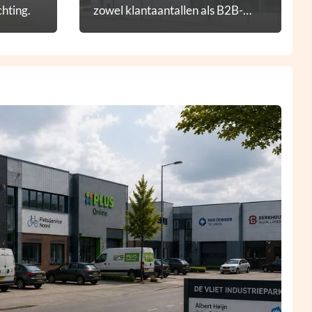
hting.
zowel klantaantallen als B2B-
diensten.