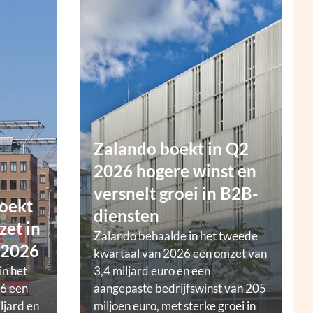
Zalando boekt in Q2
2026 hogere winst en
versnelt groei in B2B-
oekt
diensten
zet in
Zalando behaalde in het tweede
 2026
kwartaal van 2026 een omzet van
in het
3,4 miljard euro en een
6 een
aangepaste bedrijfswinst van 205
ljard en
miljoen euro, met sterke groei in