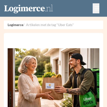
Vacatures
Events
Adverteren
Logimerce
Artikelen met de tag "Uber Eats"
Partners
Contact