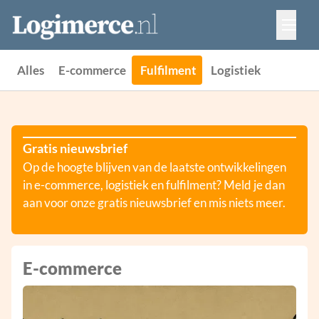
Vacatures
Events
Adverteren
Alles
E-commerce
Fulfilment
Logistiek
Partners
Contact
Gratis nieuwsbrief
Op de hoogte blijven van de laatste ontwikkelingen
in e-commerce, logistiek en fulfilment? Meld je dan
aan voor onze gratis nieuwsbrief en mis niets meer.
E-commerce