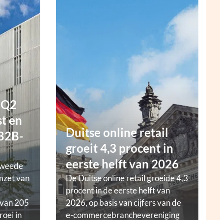
 Q2
t en
Duitse online retail
 B2B-
groeit 4,3 procent in
eerste helft van 2026
tweede
mzet van
De Duitse online retail groeide 4,3
procent in de eerste helft van
 van 205
2026, op basis van cijfers van de
roei in
e-commercebranchevereniging