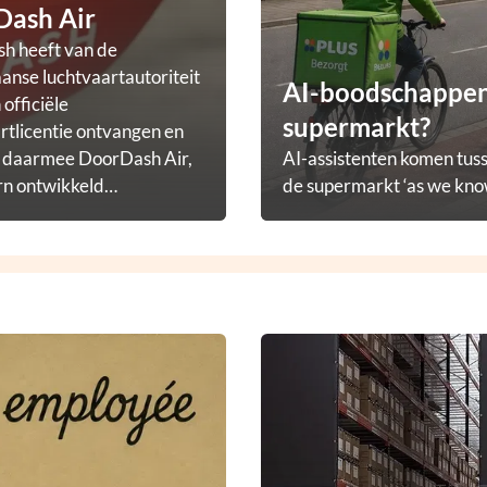
Dash Air
h heeft van de
nse luchtvaartautoriteit
AI-boodschappena
officiële
supermarkt?
rtlicentie ontvangen en
t daarmee DoorDash Air,
AI-assistenten komen tuss
rn ontwikkeld
de supermarkt ‘as we know
ezorgprogramma.