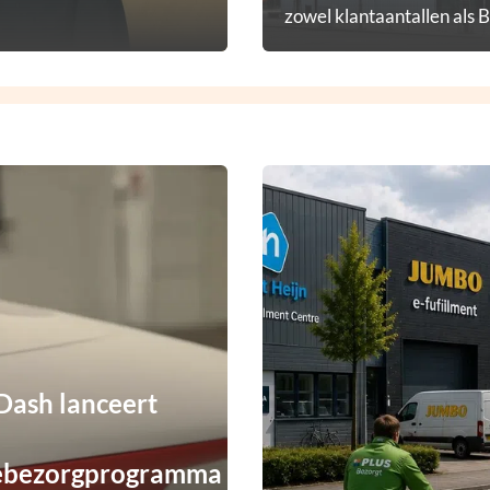
zowel klantaantallen als 
diensten.
ash lanceert
ebezorgprogramma