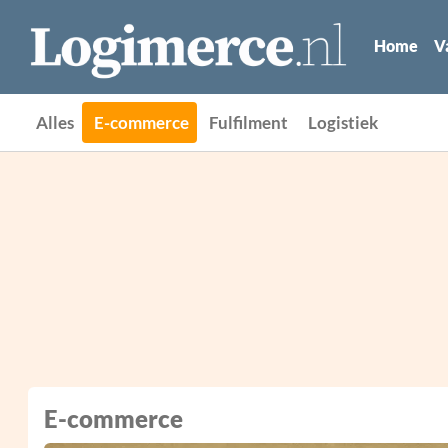
Home
V
Alles
E-commerce
Fulfilment
Logistiek
E-commerce