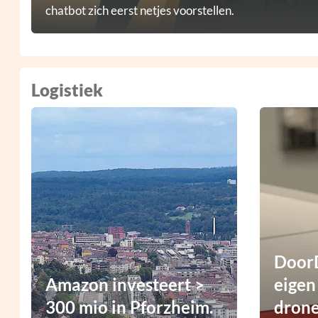
chatbot zich eerst netjes voorstellen.
Logistiek
DoorD
Amazon investeert >
eigen
300 mio in Pforzheim.
dron