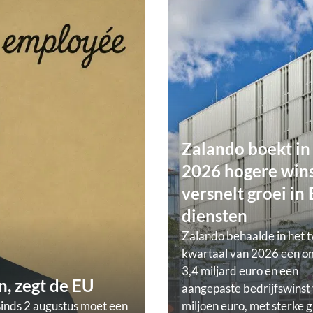
Zalando boekt in
2026 hogere wins
versnelt groei in
diensten
Zalando behaalde in het 
kwartaal van 2026 een o
3,4 miljard euro en een
, zegt de EU
aangepaste bedrijfswinst
sinds 2 augustus moet een
miljoen euro, met sterke g