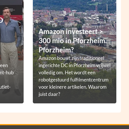
D
Amazon investeert >
300 mio in Pforzheim.
Pforzheim?
Amazon bouwt zijn traditioneel
 een
ingerichte DC in Pforzheim vrijwel
ent-hub
volledig om. Het wordt een
robotgestuurd fulfilmentcentrum
utlet-
voor kleinere artikelen. Waarom
juist daar?