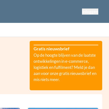
Inloggen
Gratis nieuwsbrief
Op de hoogte blijven van de laatste
ontwikkelingen in e-commerce,
logistiek en fulfilment? Meld je dan
aan voor onze gratis nieuwsbrief en
mis niets meer.