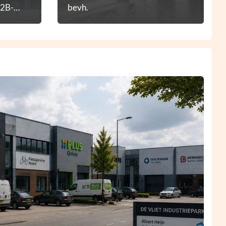
B2B-
bevh.