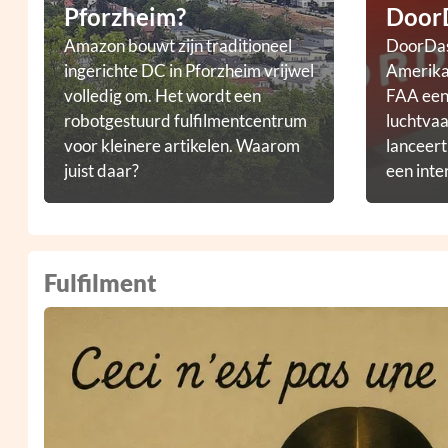
Pforzheim?
Door
Amazon bouwt zijn traditioneel
DoorDas
ingerichte DC in Pforzheim vrijwel
Amerikaa
volledig om. Het wordt een
FAA een 
robotgestuurd fulfilmentcentrum
luchtvaa
voor kleinere artikelen. Waarom
lanceer
juist daar?
een inte
droneb
Fulfilment