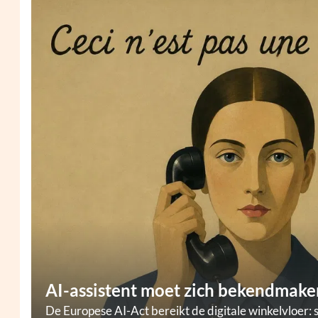
AI-assistent moet zich bekendmaken
De Europese AI-Act bereikt de digitale winkelvloer: 