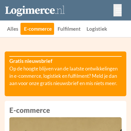
Vacatures
Events
Adverteren
Alles
E-commerce
Fulfilment
Logistiek
Partners
Contact
Gratis nieuwsbrief
Op de hoogte blijven van de laatste ontwikkelingen
in e-commerce, logistiek en fulfilment? Meld je dan
aan voor onze gratis nieuwsbrief en mis niets meer.
E-commerce