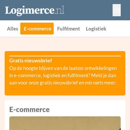
Vacatures
Events
Adverteren
Alles
E-commerce
Fulfilment
Logistiek
Partners
Contact
Gratis nieuwsbrief
Op de hoogte blijven van de laatste ontwikkelingen
in e-commerce, logistiek en fulfilment? Meld je dan
aan voor onze gratis nieuwsbrief en mis niets meer.
E-commerce