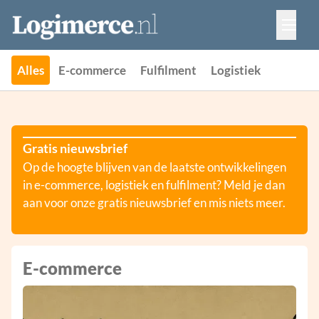
Vacatures
Events
Adverteren
Alles
E-commerce
Fulfilment
Logistiek
Partners
Contact
Gratis nieuwsbrief
Op de hoogte blijven van de laatste ontwikkelingen
in e-commerce, logistiek en fulfilment? Meld je dan
aan voor onze gratis nieuwsbrief en mis niets meer.
E-commerce