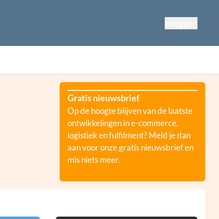
Inloggen
Gratis nieuwsbrief
Op de hoogte blijven van de laatste
ontwikkelingen in e-commerce,
logistiek en fulfilment? Meld je dan
aan voor onze gratis nieuwsbrief en
mis niets meer.