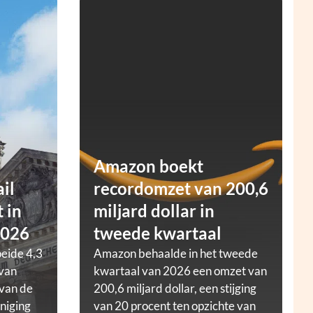
Amazon boekt
ail
recordomzet van 200,6
 in
miljard dollar in
2026
tweede kwartaal
oeide 4,3
Amazon behaalde in het tweede
 van
kwartaal van 2026 een omzet van
 van de
200,6 miljard dollar, een stijging
niging
van 20 procent ten opzichte van