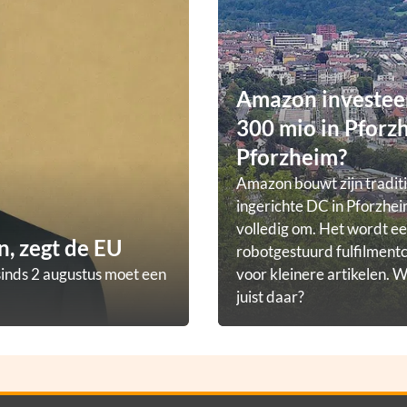
Amazon investee
300 mio in Pforz
Pforzheim?
Amazon bouwt zijn tradit
ingerichte DC in Pforzhei
volledig om. Het wordt e
, zegt de EU
robotgestuurd fulfilmen
sinds 2 augustus moet een
voor kleinere artikelen.
juist daar?