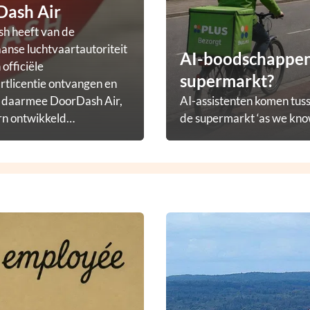
Dash Air
h heeft van de
nse luchtvaartautoriteit
AI-boodschappena
officiële
supermarkt?
rtlicentie ontvangen en
t daarmee DoorDash Air,
AI-assistenten komen tuss
rn ontwikkeld
de supermarkt ‘as we know
ezorgprogramma.