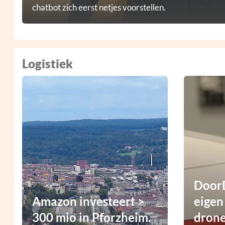
chatbot zich eerst netjes voorstellen.
Logistiek
DoorD
Amazon investeert >
eigen
300 mio in Pforzheim.
dron