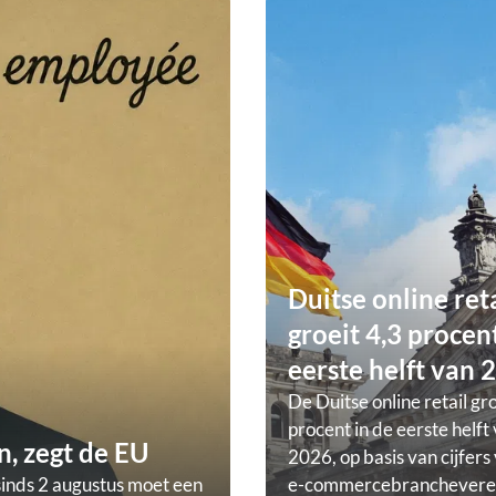
Duitse online ret
groeit 4,3 procent
eerste helft van 
De Duitse online retail gr
procent in de eerste helft
, zegt de EU
2026, op basis van cijfers
sinds 2 augustus moet een
e-commercebranchevere