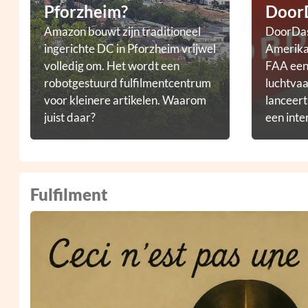
Pforzheim?
Door
Amazon bouwt zijn traditioneel
DoorDas
ingerichte DC in Pforzheim vrijwel
Amerikaa
volledig om. Het wordt een
FAA een 
robotgestuurd fulfilmentcentrum
luchtvaa
voor kleinere artikelen. Waarom
lanceer
juist daar?
een inte
droneb
Fulfilment