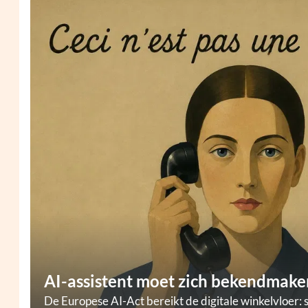
AI-assistent moet zich bekendmaken
De Europese AI-Act bereikt de digitale winkelvloer: 