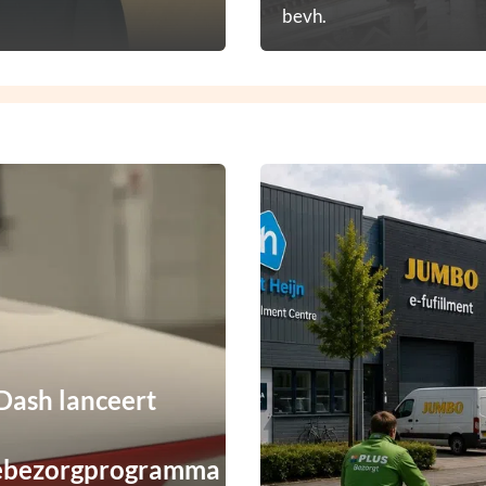
bevh.
ash lanceert
ebezorgprogramma