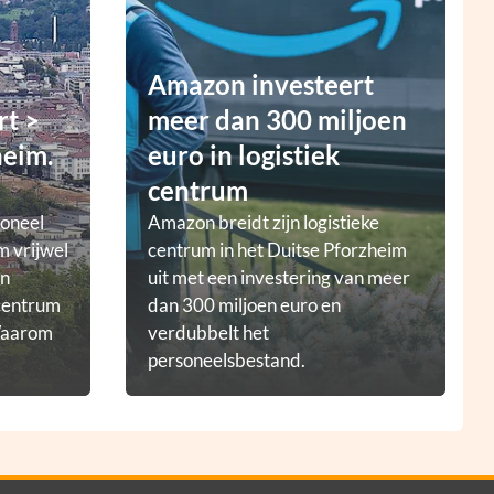
Amazon investeert
rt >
meer dan 300 miljoen
heim.
euro in logistiek
centrum
ioneel
Amazon breidt zijn logistieke
m vrijwel
centrum in het Duitse Pforzheim
en
uit met een investering van meer
tcentrum
dan 300 miljoen euro en
 Waarom
verdubbelt het
personeelsbestand.