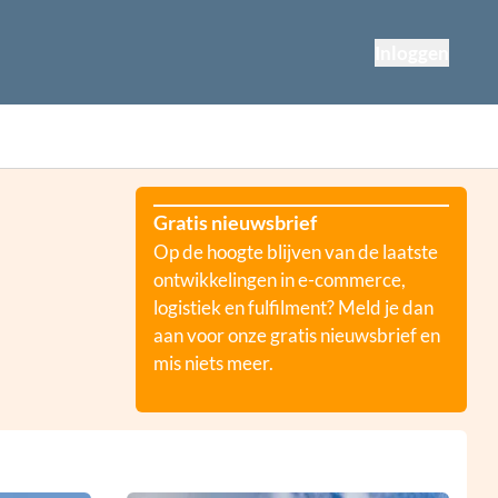
Inloggen
Gratis nieuwsbrief
Op de hoogte blijven van de laatste
ontwikkelingen in e-commerce,
logistiek en fulfilment? Meld je dan
aan voor onze gratis nieuwsbrief en
mis niets meer.