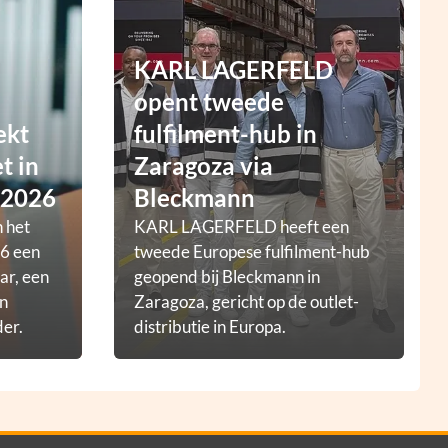
KARL LAGERFELD
opent tweede
ekt
fulfilment-hub in
t in
Zaragoza via
 2026
Bleckmann
 het
KARL LAGERFELD heeft een
6 een
tweede Europese fulfilment-hub
ar, een
geopend bij Bleckmann in
en
Zaragoza, gericht op de outlet-
der.
distributie in Europa.