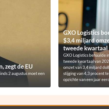
GXO Logistics bo
$3,4 miljard omze
tweede kwartaal
GXO Logistics behaalde in
tweede kwartaal van 202
, zegt de EU
omzet van 3,4 miljard doll
sinds 2 augustus moet een
stijging van 4,3 procent t
opzichte van een jaar eer