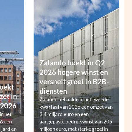
Zalando boekt in Q2
2026 hogere winst en
versnelt groei in B2B-
oekt
diensten
zet in
Zalando behaalde in het tweede
 2026
kwartaal van 2026 een omzet van
in het
3,4 miljard euro en een
6 een
aangepaste bedrijfswinst van 205
ljard en
miljoen euro, met sterke groei in