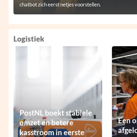
chatbot zich eerst netjes voorstellen.
Logistiek
PostNL boekt stabiele
Een o
omzet en betere
afgel
kasstroom in eerste