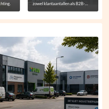
hting.
zowel klantaantallen als B2B-
diensten.