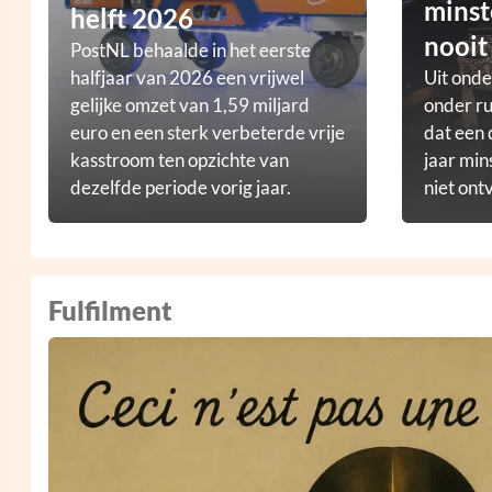
minst
helft 2026
nooit
PostNL behaalde in het eerste
halfjaar van 2026 een vrijwel
Uit ond
gelijke omzet van 1,59 miljard
onder ru
euro en een sterk verbeterde vrije
dat een 
kasstroom ten opzichte van
jaar min
dezelfde periode vorig jaar.
niet ont
Fulfilment