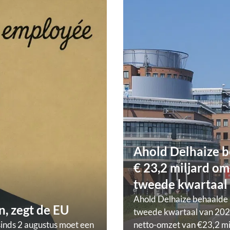
Ahold Delhaize b
€ 23,2 miljard om
tweede kwartaal
Ahold Delhaize behaalde 
, zegt de EU
tweede kwartaal van 202
sinds 2 augustus moet een
netto-omzet van €23,2 mi