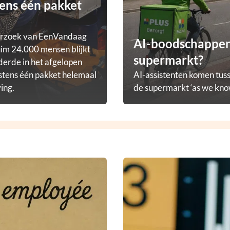
ens één pakket
erzoek van EenVandaag
AI-boodschappena
im 24.000 mensen blijkt
supermarkt?
derde in het afgelopen
stens één pakket helemaal
AI-assistenten komen tuss
ving.
de supermarkt ‘as we know