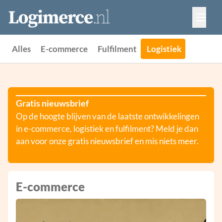
Vacatures
Events
Adverteren
Alles
E-commerce
Fulfilment
Logistiek
Partners
Contact
Gratis nieuwsbrief
Op de hoogte blijven van de laatste ontwikkelingen
in e-commerce, logistiek en fulfilment? Meld je dan
aan voor onze gratis nieuwsbrief en mis niets meer.
E-commerce