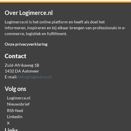
Over Logimerce.nl
Logimerce.nl is het online platform en heeft als doel het
informeren, inspireren en bij elkaar brengen van professionals in e-
commerce, logistiek en fulfillment.
Onze privacyverklaring
Contact
Zuid-Afrikaweg 1B
1432 DA Aalsmeer
E-mail:
info@logimerce.nl
Volg ons
Logimerce.nl
Nieuwsbrief
RSS-feed
Linkedin
X
Links