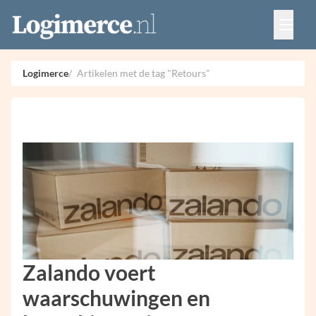
Vacatures
Events
Adverteren
Logimerce
Artikelen met de tag "Retours"
Partners
Contact
Zalando voert
waarschuwingen en