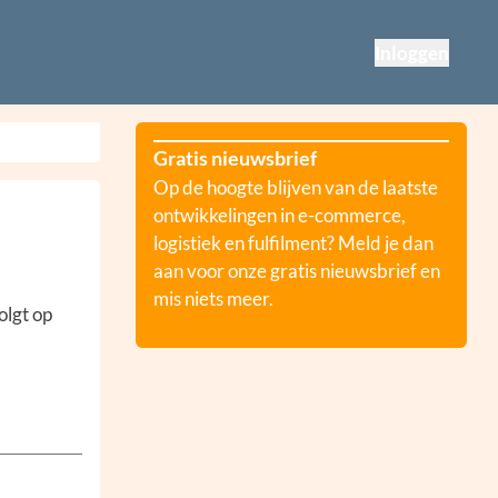
Inloggen
Gratis nieuwsbrief
Op de hoogte blijven van de laatste
ontwikkelingen in e-commerce,
logistiek en fulfilment? Meld je dan
aan voor onze gratis nieuwsbrief en
mis niets meer.
olgt op