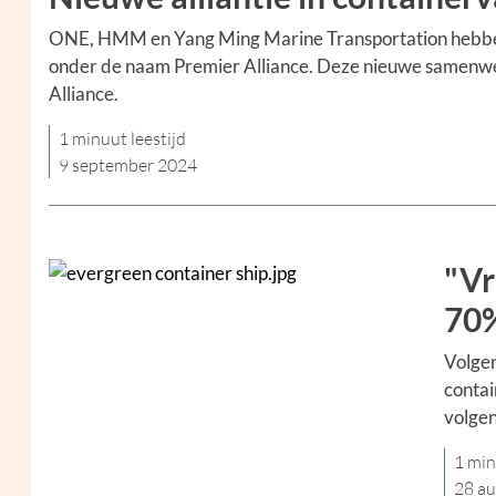
ONE, HMM en Yang Ming Marine Transportation hebbe
onder de naam Premier Alliance. Deze nieuwe samenwerk
Alliance.
1 minuut leestijd
9 september 2024
"Vr
70
Volgen
contai
volgen
1 min
28 a