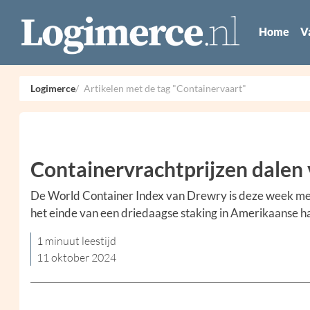
Home
V
Logimerce
Artikelen met de tag "Containervaart"
Containervrachtprijzen dalen
De World Container Index van Drewry is deze week met 
het einde van een driedaagse staking in Amerikaanse h
1 minuut leestijd
11 oktober 2024