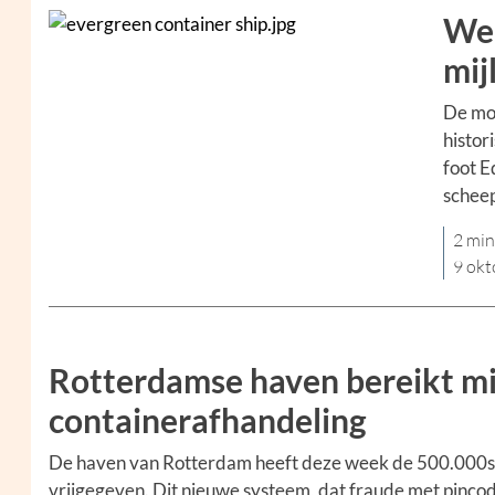
Wer
mij
De mon
histor
foot E
schee
2 min
9 okt
Rotterdamse haven bereikt mij
containerafhandeling
De haven van Rotterdam heeft deze week de 500.000st
vrijgegeven. Dit nieuwe systeem, dat fraude met pinco