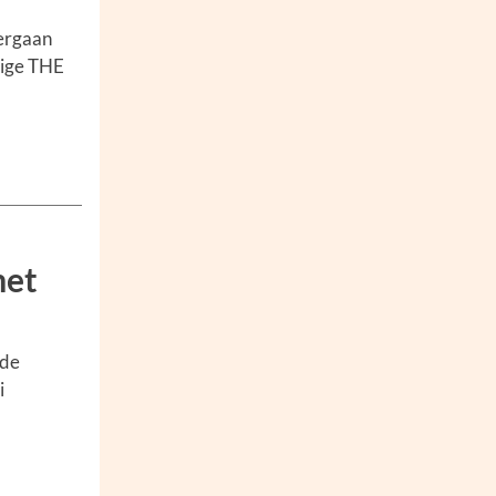
ergaan
dige THE
met
 de
i