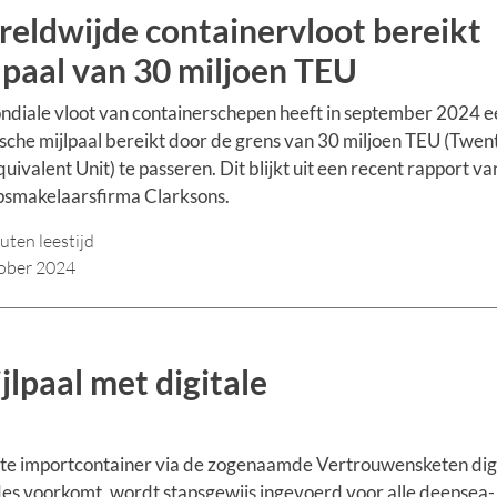
eldwijde containervloot bereikt
lpaal van 30 miljoen TEU
diale vloot van containerschepen heeft in september 2024 e
ische mijlpaal bereikt door de grens van 30 miljoen TEU (Twen
quivalent Unit) te passeren. Dit blijkt uit een recent rapport va
psmakelaarsfirma Clarksons.
uten leestijd
ober 2024
lpaal met digitale
e importcontainer via de zogenaamde Vertrouwensketen dig
des voorkomt, wordt stapsgewijs ingevoerd voor alle deepsea-