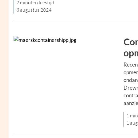
2 minuten leestijd
8 augustus 2024
Con
opm
Recent
opmerk
ondank
Drewry
contra
aanzie
1 min
1 aug