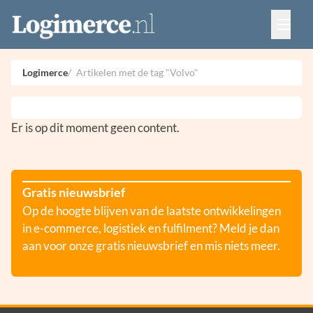
Vacatures
Events
Adverteren
Logimerce
Artikelen met de tag "Volvo"
Partners
Contact
Er is op dit moment geen content.
Gratis nieuwsbrief
Op de hoogte blijven van de laatste ontwikkelingen
in e-commerce, logistiek en fulfilment? Meld je dan
aan voor onze gratis nieuwsbrief en mis niets meer.