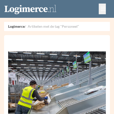
Vacatures
Events
Adverteren
Logimerce
Artikelen met de tag "Personeel"
Partners
Contact