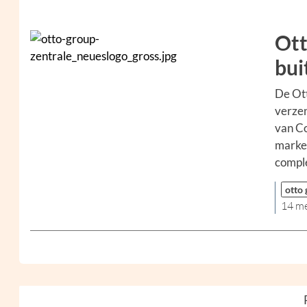
Ott
bui
De Ott
verzen
van Co
markee
comple
otto
14 m