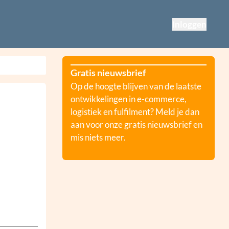
Inloggen
Gratis nieuwsbrief
Op de hoogte blijven van de laatste
ontwikkelingen in e-commerce,
logistiek en fulfilment? Meld je dan
aan voor onze gratis nieuwsbrief en
mis niets meer.