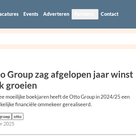
acatures
Events
Adverteren
Partners
Contact
o Group zag afgelopen jaar winst
nk groeien
e moeilijke boekjaren heeft de Otto Group in 2024/25 een
elijke financiële ommekeer gerealiseerd.
 groep
otto
ei 2025