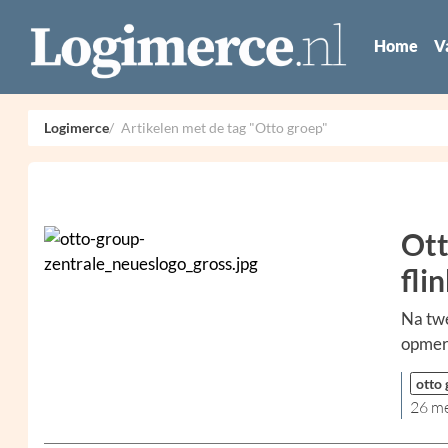
Home
V
Logimerce
Artikelen met de tag "Otto groep"
Ott
fli
Na twe
opmerk
otto
26 m