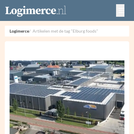
Vacatures
Events
Adverteren
Logimerce
Artikelen met de tag "Elburg foods"
Partners
Contact