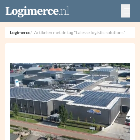
Vacatures
Events
Adverteren
Logimerce
Artikelen met de tag "Lalesse logistic solutions"
Partners
Contact