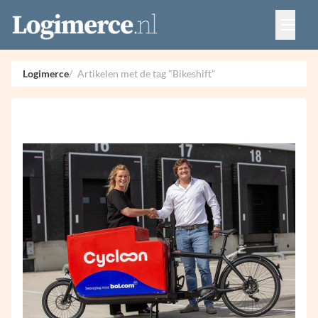
Vacatures
Events
Adverteren
Logimerce
Artikelen met de tag "Bikeshift"
Partners
Contact