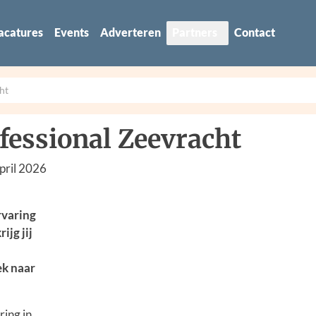
acatures
Events
Adverteren
Partners
Contact
ht
fessional Zeevracht
pril 2026
rvaring
ijg jij
ek naar
ring in