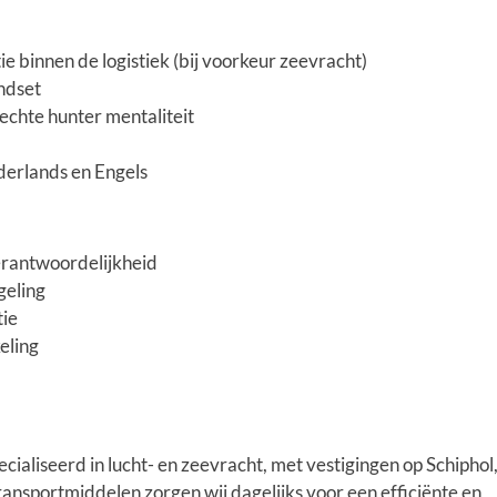
e binnen de logistiek (bij voorkeur zeevracht)
ndset
echte hunter mentaliteit
erlands en Engels
verantwoordelijkheid
geling
tie
eling
ecialiseerd in lucht- en zeevracht, met vestigingen op Schiphol
ansportmiddelen zorgen wij dagelijks voor een efficiënte en