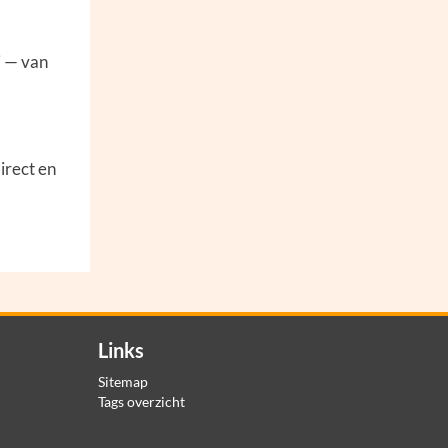
i — van
irect en
Links
Sitemap
Tags overzicht