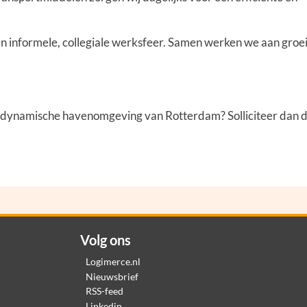
een informele, collegiale werksfeer. Samen werken we aan groe
de dynamische havenomgeving van Rotterdam? Solliciteer dan d
Volg ons
Logimerce.nl
Nieuwsbrief
RSS-feed
Linkedin