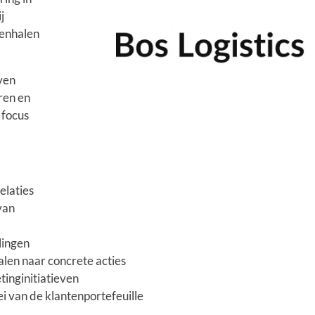
j
nenhalen
ven
ren en
 focus
elaties
van
lingen
len naar concrete acties
inginitiatieven
i van de klantenportefeuille