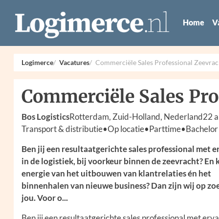
Home
V
Logimerce
Vacatures
Commerciële Sales Professional Zeevrac
Commerciële Sales Pro
Bos Logistics
Rotterdam, Zuid-Holland, Nederland
22 a
Transport & distributie
•
Op locatie
•
Parttime
•
Bachelor
Ben jij een resultaatgerichte sales professional met e
in de logistiek, bij voorkeur binnen de zeevracht? En kr
energie van het uitbouwen van klantrelaties én het
binnenhalen van nieuwe business? Dan zijn wij op zo
jou. Voor o...
Ben jij een resultaatgerichte sales professional met erva