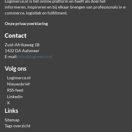
Logimerce.nl is het online platform en heeft als doel het
informeren, inspireren en bij elkaar brengen van professionals in e-
commerce, logistiek en fulfillment.
Onze privacyverklaring
Contact
Zuid-Afrikaweg 1B
1432 DA Aalsmeer
E-mail:
info@logimerce.nl
Volg ons
Logimerce.nl
Nieuwsbrief
RSS-feed
Linkedin
X
Links
Sitemap
Tags overzicht