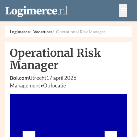
Vacatures
Events
Adverteren
Logimerce
Vacatures
Operational Risk Manager
Partners
Contact
Operational Risk
Manager
Bol.com
Utrecht
17 april 2026
Management
•
Op locatie