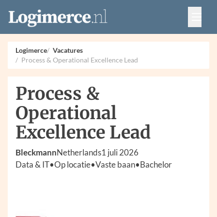
Vacatures
Events
Adverteren
Logimerce
Vacatures
Partners
Process & Operational Excellence Lead
Contact
Process &
Operational
Excellence Lead
Bleckmann
Netherlands
1 juli 2026
Data & IT
•
Op locatie
•
Vaste baan
•
Bachelor