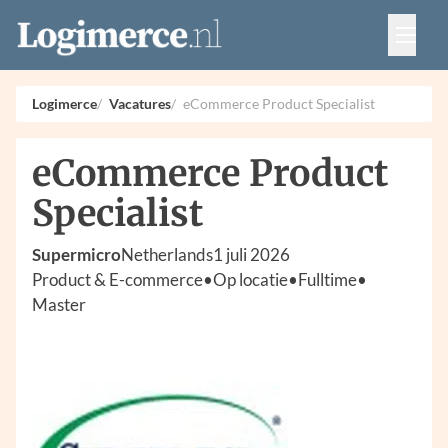
Vacatures
Events
Adverteren
Logimerce
Vacatures
eCommerce Product Specialist
Partners
Contact
eCommerce Product
Specialist
Supermicro
Netherlands
1 juli 2026
Product & E-commerce
•
Op locatie
•
Fulltime
•
Master