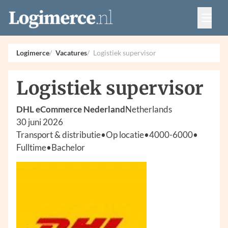
Vacatures
Events
Adverteren
Logimerce
Vacatures
Logistiek supervisor
Partners
Contact
Logistiek supervisor
DHL eCommerce Nederland
Netherlands
30 juni 2026
Transport & distributie
•
Op locatie
•
4000-6000
•
Fulltime
•
Bachelor