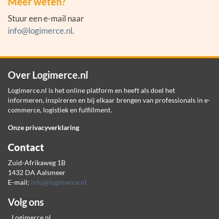
Meer weten?
Stuur een e-mail naar
info@logimerce.nl
.
Over Logimerce.nl
Logimerce.nl is het online platform en heeft als doel het
informeren, inspireren en bij elkaar brengen van professionals in e-
commerce, logistiek en fulfillment.
Onze privacyverklaring
Contact
Zuid-Afrikaweg 1B
1432 DA Aalsmeer
E-mail:
info@logimerce.nl
Volg ons
Logimerce.nl