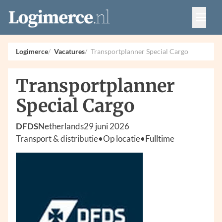
Vacatures
Events
Adverteren
Logimerce
Vacatures
Transportplanner Special Cargo
Partners
Contact
Transportplanner
Special Cargo
DFDS
Netherlands
29 juni 2026
Transport & distributie
•
Op locatie
•
Fulltime